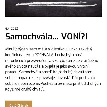
6.4. 2022
Samochvála… VONÍ?!
Minulý týden jsem měla s klientkou Luckou skvělý
koučink na téma POCHVALA. Lucka byla plná
nefunkčních přesvědčení a vzorců, které se v průběhu
svého života naučila a přijala je jako svou vnitřní
pravdu. Samochvála smrdí. Když druhý chválí sám
sebe = naparuje se, povyšuje, chvástá. Dát pochvalu
sobě je nepřirozené. Pochvala by měla přijít od druhých.
Když mě druhý chválí,...
Celý článek