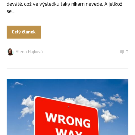
deváté, což ve výsledku taky nikam nevede. A jelikož
se...
Celý článek
Alena Hájková
0