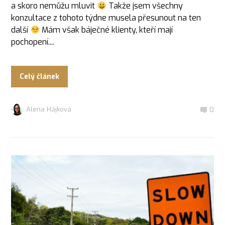
a skoro nemůžu mluvit
Takže jsem všechny
konzultace z tohoto týdne musela přesunout na ten
další
Mám však báječné klienty, kteří mají
pochopení....
Celý článek
Alena Hájková
0