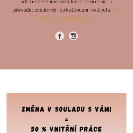
lidem vidět souvislosti, které sami nevidí, a
převádět uvědomění do každodenního života.
Můj
příběh si přečtěte zde >>