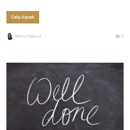
Celý článek
Alena Hájková
0