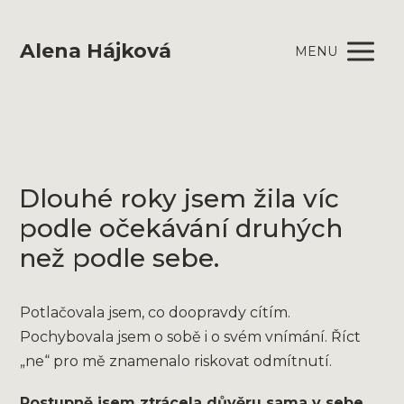
Alena Hájková
MENU
Dlouhé roky jsem žila víc
podle očekávání druhých
než podle sebe.
Potlačovala jsem, co doopravdy cítím.
Pochybovala jsem o sobě i o svém vnímání. Říct
„ne“ pro mě znamenalo riskovat odmítnutí.
Postupně jsem ztrácela důvěru sama v sebe.