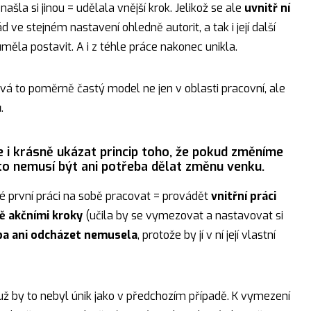
našla si jinou = udělala vnější krok. Jelikož se ale
uvnitř ní
ád ve stejném nastavení ohledně autorit, a tak i její další
měla postavit. A i z téhle práce nakonec unikla.
vá to poměrně častý model ne jen v oblasti pracovní, ale
.
 i krásně ukázat princip toho, že pokud změníme
sto nemusí být ani potřeba dělat změnu venku.
té první práci na sobě pracovat = provádět
vnitřní práci
ně akčními kroky
(učila by se vymezovat a nastavovat si
ba ani odcházet nemusela
, protože by jí v ní její vlastní
už by to nebyl únik jako v předchozím případě. K vymezení