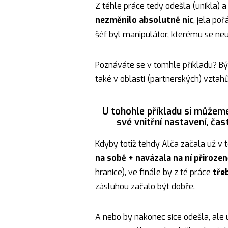
Z téhle práce tedy odešla (unikla) a 
nezměnilo absolutně nic
, jela poř
šéf byl manipulátor, kterému se neu
Poznáváte se v tomhle příkladu? Bý
také v oblasti (partnerských) vztahů
U tohohle příkladu si můžeme
své vnitřní nastavení, ča
Kdyby totiž tehdy Alča začala už v 
na sobě + navázala na ní přiroze
hranice), ve finále by z té práce
tře
zásluhou začalo být dobře.
A nebo by nakonec sice odešla, ale 