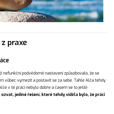
 z praxe
ráce
jejíž nefunkční podvědomé nastavení způsobovalo, že se
jim vůbec vymezit a postavit se za sebe. Tahle Alča tehdy
lče v té práci nebylo dobře a časem se to ještě
ozvat, jediné řešení, které tehdy viděla bylo, že práci