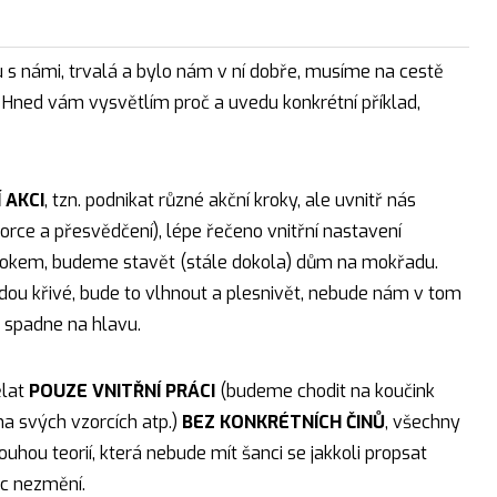
s námi, trvalá a bylo nám v ní dobře, musíme na cestě
. Hned vám vysvětlím proč a uvedu konkrétní příklad,
 AKCI
, tzn. podnikat různé akční kroky, ale uvnitř nás
rce a přesvědčení), lépe řečeno vnitřní nastavení
rokem, budeme stavět (stále dokola) dům na mokřadu.
dou křivé, bude to vlhnout a plesnivět, nebude nám v tom
 spadne na hlavu.
ělat
POUZE VNITŘNÍ PRÁCI
(budeme chodit na koučink
na svých vzorcích atp.)
BEZ KONKRÉTNÍCH ČINŮ
, všechny
uhou teorií, která nebude mít šanci se jakkoli propsat
nic nezmění.