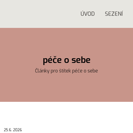
ÚVOD
SEZENÍ
péče o sebe
Články pro štítek péče o sebe
25.6. 2026