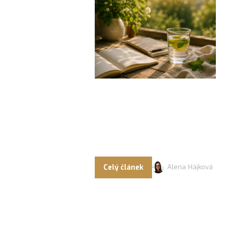
Celý článek
Alena Hájková