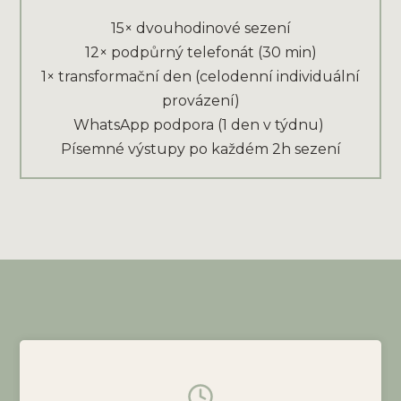
15× dvouhodinové sezení
12× podpůrný telefonát (30 min)
1× transformační den (celodenní individuální
provázení)
WhatsApp podpora (1 den v týdnu)
Písemné výstupy po každém 2h sezení