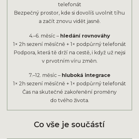
telefonát
Bezpečný prostor, kde si dovolíš uvolnit tíhu
a začít znovu vidět jasně.
4.–6. měsíc –
hledání rovnováhy
1× 2h sezení měsíčně + 1× podpůrný telefonát
Podpora, která tě drží na cestě, i když už nejsi
v prvotním víru změn.
7.–12. měsíc –
hluboká integrace
1× 2h sezení měsíčně + 1× podpůrný telefonát
Čas na skutečné zakořenění proměny
do tvého života.
Co vše je součástí