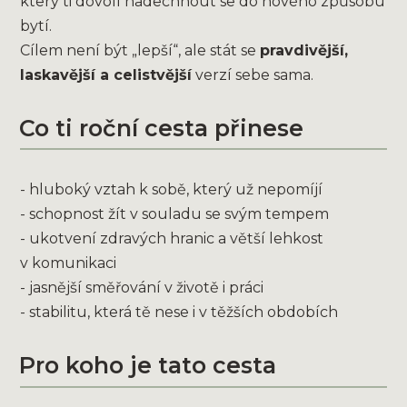
který ti dovolí nadechnout se do nového způsobu
bytí.
Cílem není být „lepší“, ale stát se
pravdivější,
laskavější a celistvější
verzí sebe sama.
Co ti roční cesta přinese
- hluboký vztah k sobě, který už nepomíjí
- schopnost žít v souladu se svým tempem
- ukotvení zdravých hranic a větší lehkost
v komunikaci
- jasnější směřování v životě i práci
- stabilitu, která tě nese i v těžších obdobích
Pro koho je tato cesta